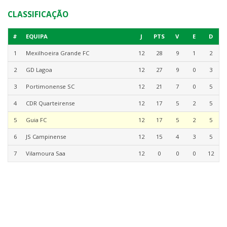
CLASSIFICAÇÃO
#
EQUIPA
J
PTS
V
E
D
1
Mexilhoeira Grande FC
12
28
9
1
2
2
GD Lagoa
12
27
9
0
3
3
Portimonense SC
12
21
7
0
5
4
CDR Quarteirense
12
17
5
2
5
5
Guia FC
12
17
5
2
5
6
JS Campinense
12
15
4
3
5
7
Vilamoura Saa
12
0
0
0
12