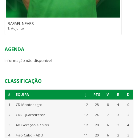
RAFAEL NEVES
T. Adjunto
AGENDA
Informação não disponível
CLASSIFICAÇÃO
#
EQUIPA
J
PTS
V
E
D
1
CD Montenegro
12
28
8
4
0
2
CDR Quarteirense
12
24
7
3
2
3
AD Geração Génios
12
20
6
2
4
4
4 ao Cubo - ADO
11
20
6
2
3