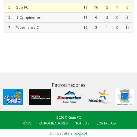
5
Guia FC
12
16
5
1
6
6
JS Campinense
11
6
2
0
9
7
Padernense C
12
3
1
0
11
Patrocinadores
2026 © Guia FC
INÍCIO
PATROCINADORES
NOTICIAS
CONTACTOS
Um website
emjogo.pt