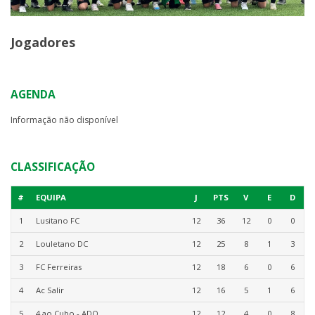
Jogadores
AGENDA
Informação não disponível
CLASSIFICAÇÃO
#
EQUIPA
J
PTS
V
E
D
1
Lusitano FC
12
36
12
0
0
2
Louletano DC
12
25
8
1
3
3
FC Ferreiras
12
18
6
0
6
4
Ac Salir
12
16
5
1
6
5
4 ao Cubo - ADO
12
12
4
0
8