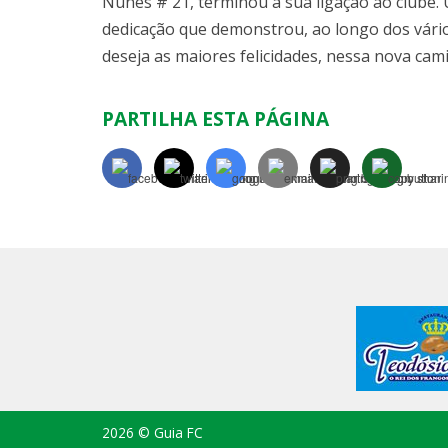
Nunes # 21, terminou a sua ligação ao clube
dedicação que demonstrou, ao longo dos vários
deseja as maiores felicidades, nessa nova c
PARTILHA ESTA PÁGINA
2026 © Guia FC