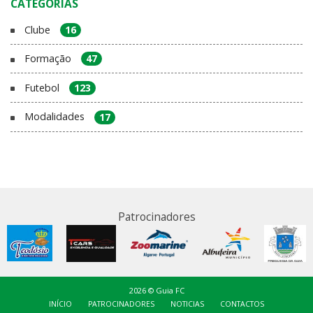
CATEGORIAS
Clube
16
Formação
47
Futebol
123
Modalidades
17
Patrocinadores
2026 © Guia FC
INÍCIO
PATROCINADORES
NOTICIAS
CONTACTOS