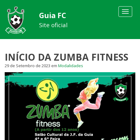
Toggle
Guia FC
navigat
Site oficial
INÍCIO DA ZUMBA FITNESS
29 de Setembro de 2023
em
Modalidades