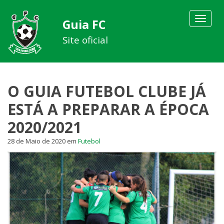
Toggle
Guia FC
navigat
Site oficial
O GUIA FUTEBOL CLUBE JÁ
ESTÁ A PREPARAR A ÉPOCA
2020/2021
28 de Maio de 2020
em
Futebol