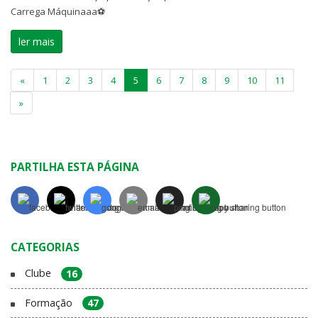
Carrega Máquinaaa⚽️
ler mais
«
1
2
3
4
5
6
7
8
9
10
11
»
PARTILHA ESTA PÁGINA
CATEGORIAS
Clube
16
Formação
47