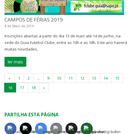
CAMPOS DE FÉRIAS 2019
8 de Maio de 2019
Inscrições abertas a partir do dia 13 de maio até 14 de junho, na
sede do Guia Futebol Clube, entre as 10h e as 18h. Este ano haverá
muitas novidades,
ler mais
«
1
2
...
9
10
11
12
13
14
15
16
17
18
»
PARTILHA ESTA PÁGINA