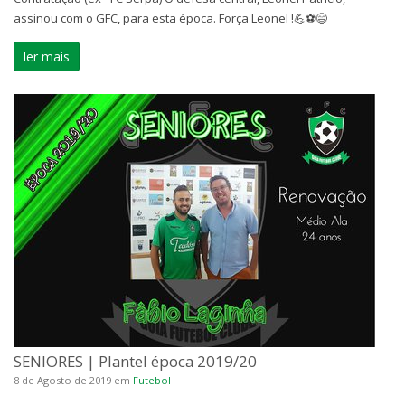
assinou com o GFC, para esta época. Força Leonel !💪⚽😄
ler mais
SENIORES | Plantel época 2019/20
8 de Agosto de 2019
em
Futebol