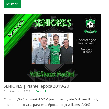
ler mais
SENIORES | Plantel época 2019/20
9 de Agosto de 2019
em
Futebol
Contratação (ex - Imortal DC) O jovem avançado, Williams Fadini,
assinou com o GFC, para esta época. Força Williams !💪⚽😄