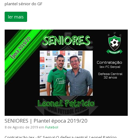
plantel sénior do GF
ler mais
SENIORES | Plantel época 2019/20
8 de Agosto de 2019
em
Futebol
Contratação (ex - FC Serpa) O defesa central, Leonel Patrício,