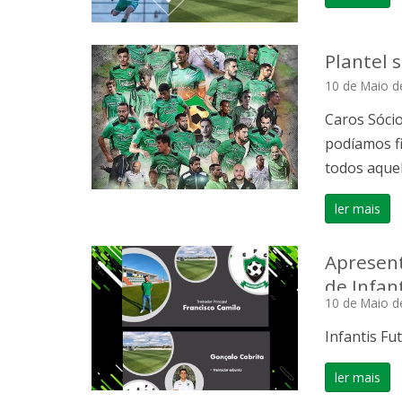
Plantel 
10 de Maio d
Caros Sócio
podíamos f
todos aquel
ler mais
Apresent
de Infant
10 de Maio d
Infantis Fut
ler mais