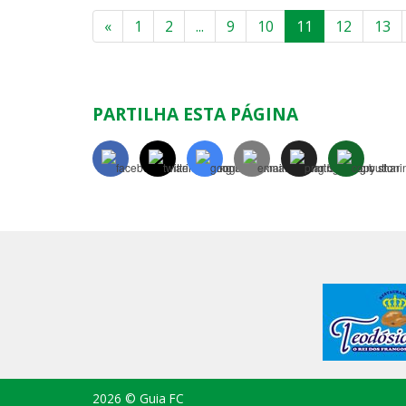
«
1
2
...
9
10
11
12
13
PARTILHA ESTA PÁGINA
2026 © Guia FC