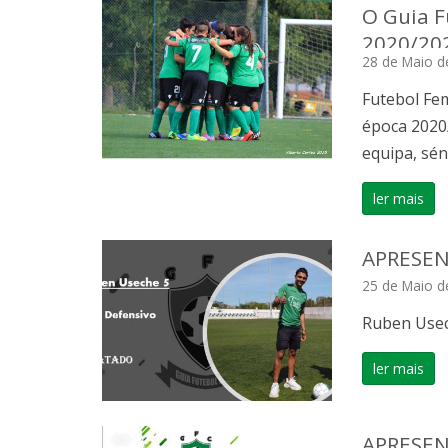
O Guia F
2020/20
28 de Maio d
Futebol Fem
época 2020/
equipa, sén
ler mais
APRESEN
25 de Maio d
Ruben Use
ler mais
APRESEN