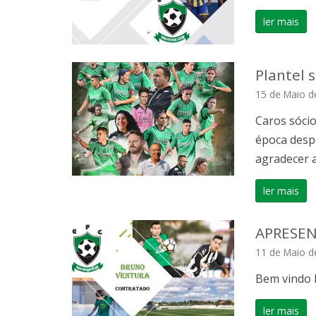
ler mais
Plantel 
15 de Maio d
Caros sócio
época desp
agradecer a
ler mais
APRESEN
11 de Maio d
Bem vindo 
ler mais