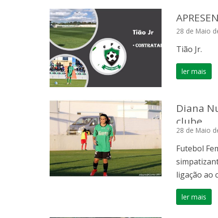
APRESEN
28 de Maio d
Tião Jr.
ler mais
Diana Nu
clube
28 de Maio d
Futebol Fem
simpatizant
ligação ao 
ler mais