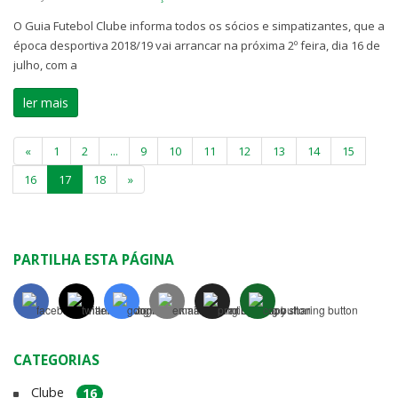
O Guia Futebol Clube informa todos os sócios e simpatizantes, que a
época desportiva 2018/19 vai arrancar na próxima 2º feira, dia 16 de
julho, com a
ler mais
«
1
2
...
9
10
11
12
13
14
15
16
17
18
»
PARTILHA ESTA PÁGINA
CATEGORIAS
Clube
16